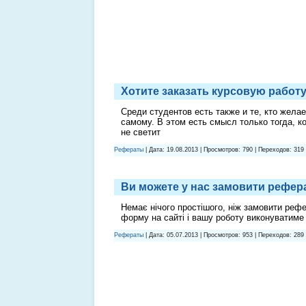
Хотите заказать курсовую работ
Среди студентов есть также и те, кто жела
самому. В этом есть смысл только тогда, к
не светит
Рефераты
| Дата:
19.08.2013
| Просмотров: 790 | Переходов: 319
Ви можете у нас замовити рефер
Немає нічого простішого, ніж замовити реф
форму на сайті і вашу роботу виконуватиме
Рефераты
| Дата:
05.07.2013
| Просмотров: 953 | Переходов: 289