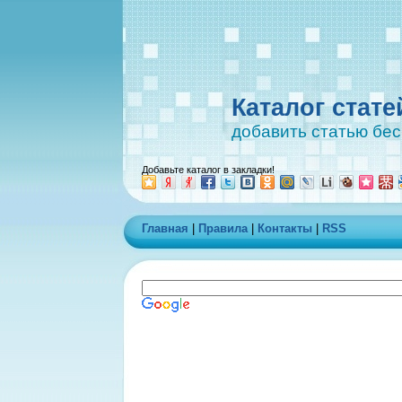
Каталог стате
добавить статью бе
Добавьте каталог в закладки!
Главная
|
Правила
|
Контакты
|
RSS