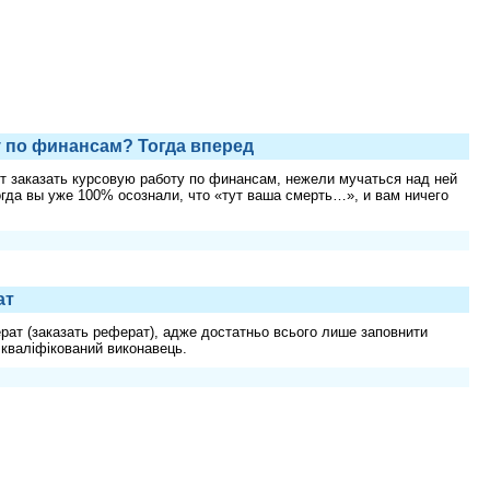
у по финансам? Тогда вперед
ет заказать курсовую работу по финансам, нежели мучаться над ней
огда вы уже 100% осознали, что «тут ваша смерть…», и вам ничего
ат
ерат (заказать реферат), адже достатньо всього лише заповнити
 кваліфікований виконавець.