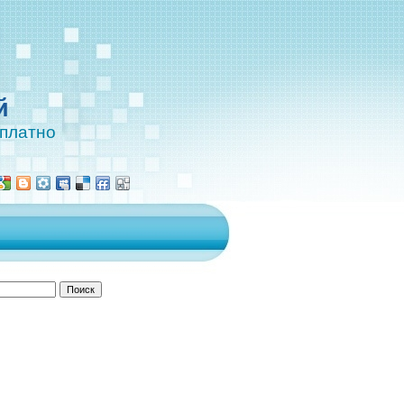
й
сплатно