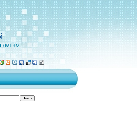
й
сплатно