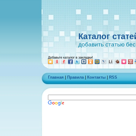
Каталог стате
добавить статью бе
Добавьте каталог в закладки!
Главная
|
Правила
|
Контакты
|
RSS