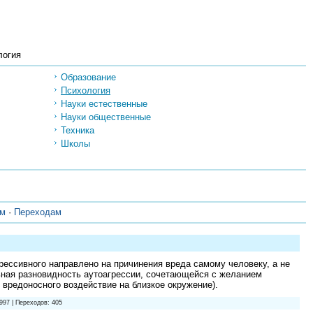
логия
Образование
Психология
Науки естественные
Науки общественные
Техника
Школы
ам
·
Переходам
рессивного направлено на причинения вреда самому человеку, а не
ьная разновидность аутоагрессии, сочетающейся с желанием
вредоносного воздействие на близкое окружение).
997 | Переходов: 405