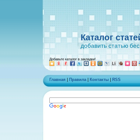
Каталог стате
добавить статью бе
Добавьте каталог в закладки!
Главная
|
Правила
|
Контакты
|
RSS