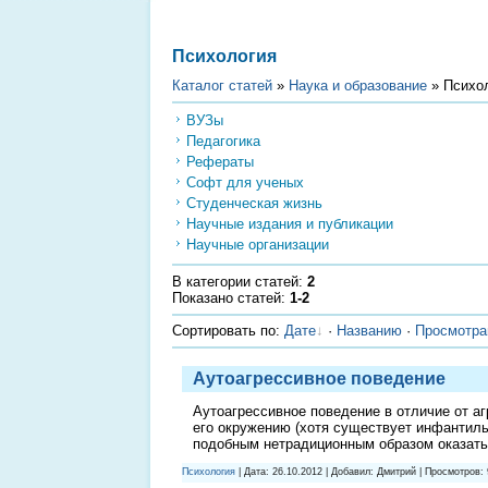
Психология
Каталог статей
»
Наука и образование
» Психо
ВУЗы
Педагогика
Рефераты
Софт для ученых
Студенческая жизнь
Научные издания и публикации
Научные организации
В категории статей
:
2
Показано статей
:
1-2
Сортировать по
:
Дате
·
Названию
·
Просмотр
Аутоагрессивное поведение
Аутоагрессивное поведение в отличие от аг
его окружению (хотя существует инфантил
подобным нетрадиционным образом оказать 
Психология
| Дата:
26.10.2012
| Добавил: Дмитрий | Просмотров: 