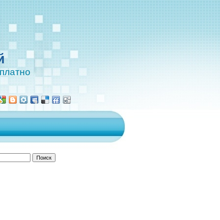
й
сплатно